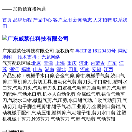
—— 加微信直接沟通
首页
品牌历程
产品中心
客户应用
新闻动态
人才招聘
联系我
们
广东威莱仕科技有限公司 版权所有
粤ICP备16129433号
网站
地图
技术支持：光龙网络
气剪配送区域:
北京
天津
上海
重庆
河北
内蒙古
广东
江
苏
浙江
福建
山东
湖南
湖北
四川
河南
安徽
江西
产品别称：机械手水口剪,合金气剪,剪钳,机械手气剪,浇口气
剪,口罩机剪刀,剪切工具,自动化气剪,剪刀头,平口虎钳,塑料水
口剪,气动刀头,气动剪刀头,口罩机气动剪刀,自动剪刀,气动剪
刀配件,气动水口剪,机器人自动化剪,金属线气剪,错位气动剪
刀,气动水口钳,微型气剪,气压剪,水口钳气动,自动气动剪刀,气
动切刀,电子脚金瓶剪钳,钳子气动,工业剪刀,金属斜口剪钳,气
动机械手配件,气动压钳,塑料剪,气动端子钳,剪刀水口剪,注塑
机机械手剪刀,N95剪刀 气动剪刀 气剪 气动剪 气动剪钳
—
Contact us