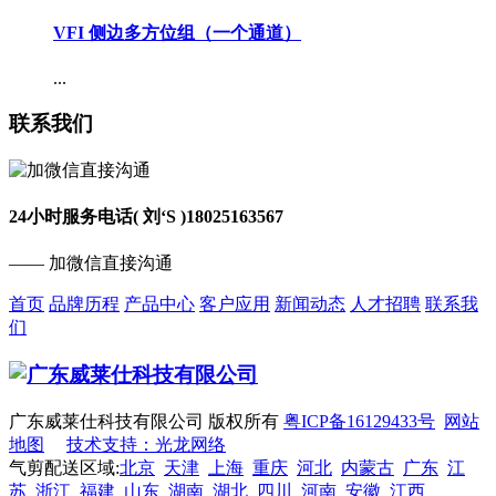
VFI 侧边多方位组（一个通道）
...
联系我们
24小时服务电话( 刘‘S )
18025163567
—— 加微信直接沟通
首页
品牌历程
产品中心
客户应用
新闻动态
人才招聘
联系我
们
广东威莱仕科技有限公司 版权所有
粤ICP备16129433号
网站
地图
技术支持：光龙网络
气剪配送区域:
北京
天津
上海
重庆
河北
内蒙古
广东
江
苏
浙江
福建
山东
湖南
湖北
四川
河南
安徽
江西