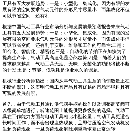
工具有五大发展趋势：一是：小型化、集成化。因为有限的发
展有限的空间要求气动元件的外形尺寸尽量小，而集成化不但
可以节省空间，还有利
根据中国气动工具行业市场分析与发展前景预测报告未来气动
工具有五大发展趋势：一是：小型化、集成化。因为有限的发
展有限的空间要求气动元件的外形尺寸尽量小，而集成化不但
可以节省空间，还有利于安装、维修和工作的可靠性;二是：
组合化、智能化、精密化;三是：自动化的节拍正在加快为了
提高生产率，气动工具高速化是必然趋势;四是：随着人们的
要求越来越高，气动工具无油、无味、无菌化的功能将被不断
的开发;五是：节能、低功耗是企业永久的课题。
机械行业分析师指出：国内从事气动工具生意的商铺数量正在
不断的攀升，这表明气动工具产品具有优越的市场环境也具有
可观的发展前景。
首先，由于气动工具通过供气阀手柄的操作以及调整调节阀可
以很简单地进行，转速范围上能提供更多级别的选择。气动工
具在工作能力方面与电动工具相比小型轻量，气动工具更适合
长时间工作，而不会出现发热现象，且即使压缩空气发动机发
生超负荷现象，一旦负荷现象解除则重新恢复正常运转。