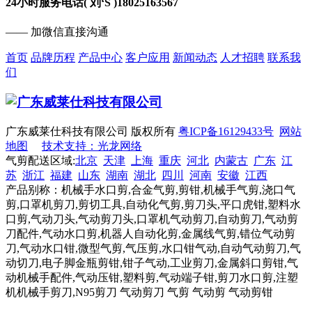
24小时服务电话( 刘‘S )
18025163567
—— 加微信直接沟通
首页
品牌历程
产品中心
客户应用
新闻动态
人才招聘
联系我
们
广东威莱仕科技有限公司 版权所有
粤ICP备16129433号
网站
地图
技术支持：光龙网络
气剪配送区域:
北京
天津
上海
重庆
河北
内蒙古
广东
江
苏
浙江
福建
山东
湖南
湖北
四川
河南
安徽
江西
产品别称：机械手水口剪,合金气剪,剪钳,机械手气剪,浇口气
剪,口罩机剪刀,剪切工具,自动化气剪,剪刀头,平口虎钳,塑料水
口剪,气动刀头,气动剪刀头,口罩机气动剪刀,自动剪刀,气动剪
刀配件,气动水口剪,机器人自动化剪,金属线气剪,错位气动剪
刀,气动水口钳,微型气剪,气压剪,水口钳气动,自动气动剪刀,气
动切刀,电子脚金瓶剪钳,钳子气动,工业剪刀,金属斜口剪钳,气
动机械手配件,气动压钳,塑料剪,气动端子钳,剪刀水口剪,注塑
机机械手剪刀,N95剪刀 气动剪刀 气剪 气动剪 气动剪钳