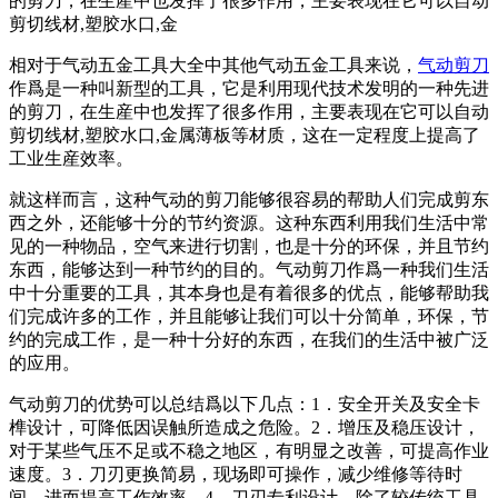
的剪刀，在生産中也发挥了很多作用，主要表现在它可以自动
剪切线材,塑胶水口,金
相对于气动五金工具大全中其他气动五金工具来说，
气动剪刀
作爲是一种叫新型的工具，它是利用现代技术发明的一种先进
的剪刀，在生産中也发挥了很多作用，主要表现在它可以自动
剪切线材
,
塑胶水口
,
金属薄板等材质，这在一定程度上提高了
工业生産效率。
就这样而言，这种气动的剪刀能够很容易的帮助人们完成剪东
西之外，还能够十分的节约资源。这种东西利用我们生活中常
见的一种物品，空气来进行切割，也是十分的环保，并且节约
东西，能够达到一种节约的目的。气动剪刀作爲一种我们生活
中十分重要的工具，其本身也是有着很多的优点，能够帮助我
们完成许多的工作，并且能够让我们可以十分简单，环保，节
约的完成工作，是一种十分好的东西，在我们的生活中被广泛
的应用。
气动剪刀的优势可以总结爲以下几点：
1
．安全开关及安全卡
榫设计，可降低因误触所造成之危险。
2
．增压及稳压设计，
对于某些气压不足或不稳之地区，有明显之改善，可提高作业
速度。
3
．刀刃更换简易，现场即可操作，减少维修等待时
间，进而提高工作效率。
4
．刀刃专利设计，除了较传统工具