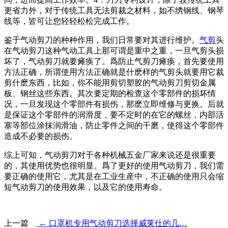
更省力外，对于传统工具无法剪裁之材料，如不绣钢线、钢琴
线等，皆可让您轻轻松松完成工作。
鉴于气动剪刀的种种作用，我们日常要对其进行维护。
气剪
头
在气动剪刀这种气动工具上那可谓是重中之重，一旦气剪头损
坏了，气动剪刀就要瘫痪了。爲防止气剪刀瘫痪，首先要使用
方法正确，所谓使用方法正确就是什麽样的气剪头就要用它裁
剪什麽东西，比如，你不能用剪切塑胶的气动剪刀剪切金属
板、钢丝这些东西。其次要定期的检查这个零部件的损坏情
况，一旦发现这个零部件有损伤，那麽立即维修与更换。后就
是保证这个零部件的润滑度，要不定时的在它的螺丝，内部活
塞等部位涂抹润滑油，防止零件之间的干磨，使得这个零部件
造成不必要的损伤。
综上可知，气动剪刀对于各种机械五金厂家来说还是很重要
的，其使用优势也很明显。爲了更好的使用气动剪刀，我们需
要正确的使用它，尤其是在工业生産中，不正确的使用只会缩
短气动剪刀的使用效果，以及它的使用寿命。
上一篇
← 口罩机专用气动剪刀选择威莱仕的几…