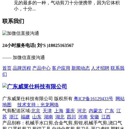
见的最多的一种，气动剪刀十分便携带，因为它体积
小，十分...
联系我们
24小时服务电话( 刘‘S )
18025163567
—— 加微信直接沟通
首页
品牌历程
产品中心
客户应用
新闻动态
人才招聘
联系我
们
广东威莱仕科技有限公司 版权所有
粤ICP备16129433号
网站
地图
技术支持：光龙网络
气剪配送区域:
北京
天津
上海
重庆
河北
内蒙古
广东
江
苏
浙江
福建
山东
湖南
湖北
四川
河南
安徽
江西
产品别称：机械手水口剪,合金气剪,剪钳,机械手气剪,浇口气
剪,口罩机剪刀,剪切工具,自动化气剪,剪刀头,平口虎钳,塑料水