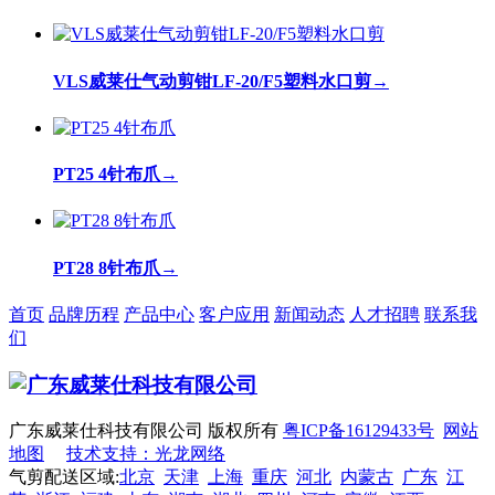
VLS威莱仕气动剪钳LF-20/F5塑料水口剪
→
PT25 4针布爪
→
PT28 8针布爪
→
首页
品牌历程
产品中心
客户应用
新闻动态
人才招聘
联系我
们
广东威莱仕科技有限公司 版权所有
粤ICP备16129433号
网站
地图
技术支持：光龙网络
气剪配送区域:
北京
天津
上海
重庆
河北
内蒙古
广东
江