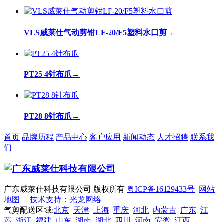
VLS威莱仕气动剪钳LF-20/F5塑料水口剪
→
PT25 4针布爪
→
PT28 8针布爪
→
首页
品牌历程
产品中心
客户应用
新闻动态
人才招聘
联系我
们
广东威莱仕科技有限公司 版权所有
粤ICP备16129433号
网站
地图
技术支持：光龙网络
气剪配送区域:
北京
天津
上海
重庆
河北
内蒙古
广东
江
苏
浙江
福建
山东
湖南
湖北
四川
河南
安徽
江西