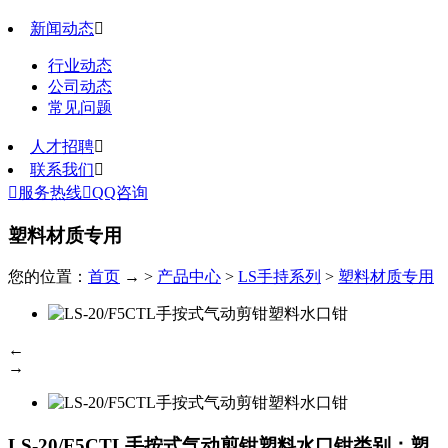
新闻动态

行业动态
公司动态
常见问题
人才招聘

联系我们


服务热线

QQ咨询
塑料材质专用
您的位置：
首页
→ >
产品中心
>
LS手持系列
>
塑料材质专用
←
→
LS-20/F5CTL手按式气动剪钳塑料水口钳
类别：塑