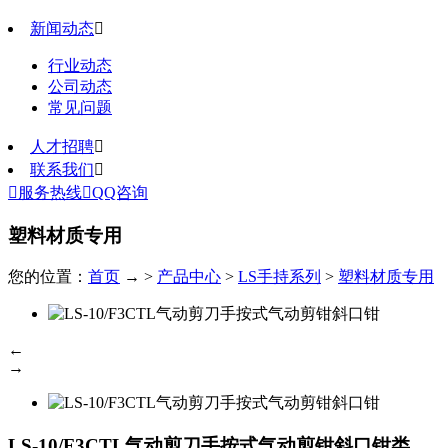
新闻动态

行业动态
公司动态
常见问题
人才招聘

联系我们


服务热线

QQ咨询
塑料材质专用
您的位置：
首页
→ >
产品中心
>
LS手持系列
>
塑料材质专用
←
→
LS-10/F3CTL气动剪刀手按式气动剪钳斜口钳
类