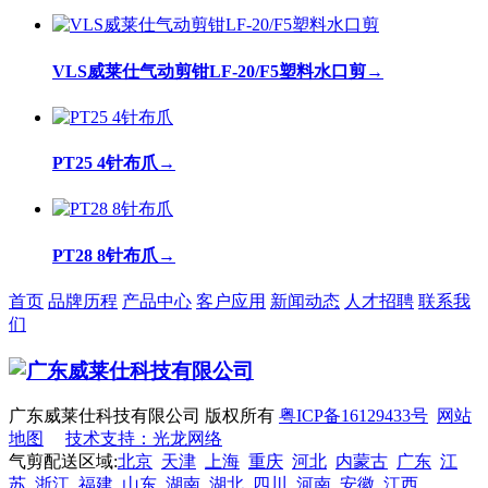
VLS威莱仕气动剪钳LF-20/F5塑料水口剪
→
PT25 4针布爪
→
PT28 8针布爪
→
首页
品牌历程
产品中心
客户应用
新闻动态
人才招聘
联系我
们
广东威莱仕科技有限公司 版权所有
粤ICP备16129433号
网站
地图
技术支持：光龙网络
气剪配送区域:
北京
天津
上海
重庆
河北
内蒙古
广东
江
苏
浙江
福建
山东
湖南
湖北
四川
河南
安徽
江西