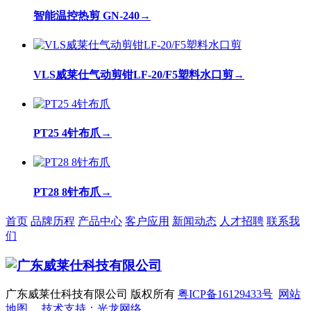
智能温控热剪 GN-240
→
VLS威莱仕气动剪钳LF-20/F5塑料水口剪
→
PT25 4针布爪
→
PT28 8针布爪
→
首页
品牌历程
产品中心
客户应用
新闻动态
人才招聘
联系我
们
广东威莱仕科技有限公司 版权所有
粤ICP备16129433号
网站
地图
技术支持：光龙网络