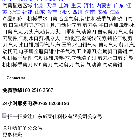
气剪配送区域:
北京
天津
上海
重庆
河北
内蒙古
广东
江
苏
浙江
福建
山东
湖南
湖北
四川
河南
安徽
江西
产品别称：机械手水口剪,合金气剪,剪钳,机械手气剪,浇口气
剪,口罩机剪刀,剪切工具,自动化气剪,剪刀头,平口虎钳,塑料水
口剪,气动刀头,气动剪刀头,口罩机气动剪刀,自动剪刀,气动剪
刀配件,气动水口剪,机器人自动化剪,金属线气剪,错位气动剪
刀,气动水口钳,微型气剪,气压剪,水口钳气动,自动气动剪刀,气
动切刀,电子脚金瓶剪钳,钳子气动,工业剪刀,金属斜口剪钳,气
动机械手配件,气动压钳,塑料剪,气动端子钳,剪刀水口剪,注塑
机机械手剪刀,N95剪刀 气动剪刀 气剪 气动剪 气动剪钳
—
Contact us
免费热线
180-2516-3567
24小时服务电话
0769-82068196
关注我们的公众号
更多精彩