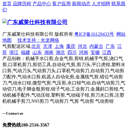
首页
品牌历程
产品中心
客户应用
新闻动态
人才招聘
联系我
们
广东威莱仕科技有限公司 版权所有
粤ICP备16129433号
网站
地图
技术支持：光龙网络
气剪配送区域:
北京
天津
上海
重庆
河北
内蒙古
广东
江
苏
浙江
福建
山东
湖南
湖北
四川
河南
安徽
江西
产品别称：机械手水口剪,合金气剪,剪钳,机械手气剪,浇口气
剪,口罩机剪刀,剪切工具,自动化气剪,剪刀头,平口虎钳,塑料水
口剪,气动刀头,气动剪刀头,口罩机气动剪刀,自动剪刀,气动剪
刀配件,气动水口剪,机器人自动化剪,金属线气剪,错位气动剪
刀,气动水口钳,微型气剪,气压剪,水口钳气动,自动气动剪刀,气
动切刀,电子脚金瓶剪钳,钳子气动,工业剪刀,金属斜口剪钳,气
动机械手配件,气动压钳,塑料剪,气动端子钳,剪刀水口剪,注塑
机机械手剪刀,N95剪刀 气动剪刀 气剪 气动剪 气动剪钳
—
Contact us
免费热线
180-2516-3567