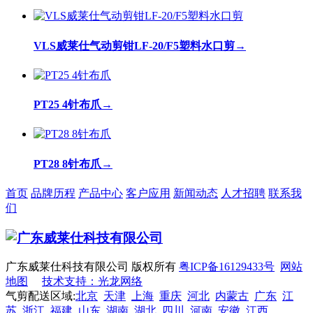
VLS威莱仕气动剪钳LF-20/F5塑料水口剪
→
PT25 4针布爪
→
PT28 8针布爪
→
首页
品牌历程
产品中心
客户应用
新闻动态
人才招聘
联系我
们
广东威莱仕科技有限公司 版权所有
粤ICP备16129433号
网站
地图
技术支持：光龙网络
气剪配送区域:
北京
天津
上海
重庆
河北
内蒙古
广东
江
苏
浙江
福建
山东
湖南
湖北
四川
河南
安徽
江西