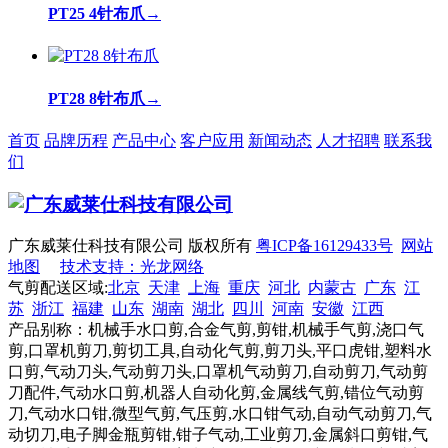
PT25 4针布爪
→
PT28 8针布爪
→
首页
品牌历程
产品中心
客户应用
新闻动态
人才招聘
联系我
们
广东威莱仕科技有限公司 版权所有
粤ICP备16129433号
网站
地图
技术支持：光龙网络
气剪配送区域:
北京
天津
上海
重庆
河北
内蒙古
广东
江
苏
浙江
福建
山东
湖南
湖北
四川
河南
安徽
江西
产品别称：机械手水口剪,合金气剪,剪钳,机械手气剪,浇口气
剪,口罩机剪刀,剪切工具,自动化气剪,剪刀头,平口虎钳,塑料水
口剪,气动刀头,气动剪刀头,口罩机气动剪刀,自动剪刀,气动剪
刀配件,气动水口剪,机器人自动化剪,金属线气剪,错位气动剪
刀,气动水口钳,微型气剪,气压剪,水口钳气动,自动气动剪刀,气
动切刀,电子脚金瓶剪钳,钳子气动,工业剪刀,金属斜口剪钳,气