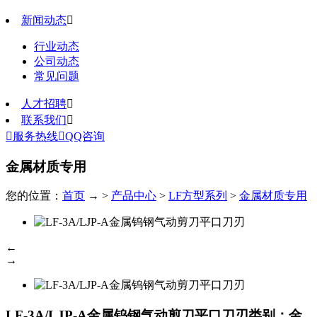
新闻动态

行业动态
公司动态
常见问题
人才招聘

联系我们


服务热线

QQ咨询
金属材质专用
您的位置：
首页
→ >
产品中心
>
LF方型系列
>
金属材质专用
←
→
LF-3A/LJP-A金属钨钢气动剪刀平口刀刃
类别：金