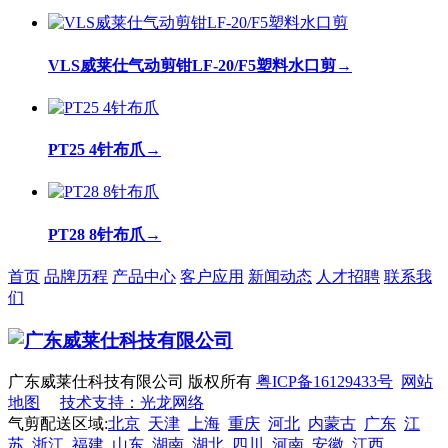
VLS威莱仕气动剪钳LF-20/F5塑料水口剪
→
PT25 4针布爪
→
PT28 8针布爪
→
首页
品牌历程
产品中心
客户应用
新闻动态
人才招聘
联系我
们
广东威莱仕科技有限公司 版权所有
粤ICP备16129433号
网站
地图
技术支持：光龙网络
气剪配送区域:
北京
天津
上海
重庆
河北
内蒙古
广东
江
苏
浙江
福建
山东
湖南
湖北
四川
河南
安徽
江西