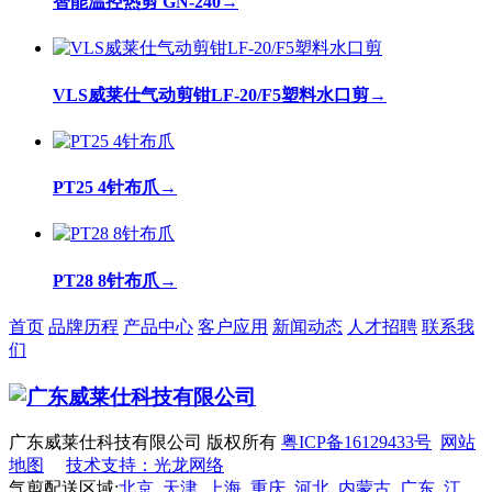
智能温控热剪 GN-240
→
VLS威莱仕气动剪钳LF-20/F5塑料水口剪
→
PT25 4针布爪
→
PT28 8针布爪
→
首页
品牌历程
产品中心
客户应用
新闻动态
人才招聘
联系我
们
广东威莱仕科技有限公司 版权所有
粤ICP备16129433号
网站
地图
技术支持：光龙网络
气剪配送区域:
北京
天津
上海
重庆
河北
内蒙古
广东
江