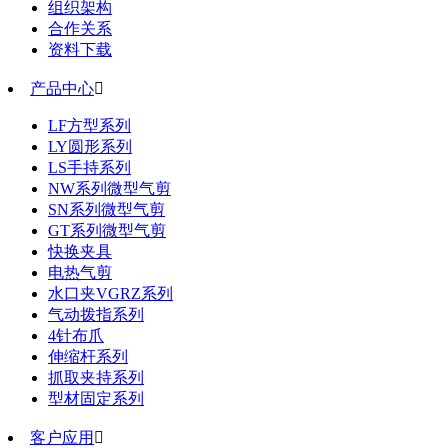
组织架构
合作关系
资料下载
产品中心

LF方型系列
LY圆形系列
LS手持系列
NW系列微型气剪
SN系列微型气剪
GT系列微型气剪
快换夹具
电热气剪
水口夹VGRZ系列
气动拨指系列
4针布爪
伸缩杆系列
抓取夹持系列
型材固定系列
客户应用
