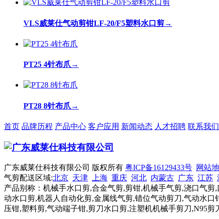
VLS威莱仕气动剪钳LF-20/F5塑料水口剪
→
PT25 4针布爪
→
PT28 8针布爪
→
首页
品牌历程
产品中心
客户应用
新闻动态
人才招聘
联系我们
广东威莱仕科技有限公司 版权所有
粤ICP备16129433号
网站
气剪配送区域:
北京
天津
上海
重庆
河北
内蒙古
广东
江苏
产品别称：机械手水口剪,合金气剪,剪钳,机械手气剪,浇口气剪,
动水口剪,机器人自动化剪,金属线气剪,错位气动剪刀,气动水口钳
压钳,塑料剪,气动端子钳,剪刀水口剪,注塑机机械手剪刀,N95剪