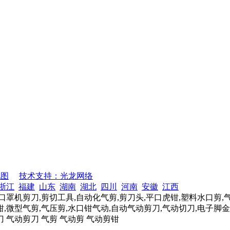
地图
技术支持：光龙网络
浙江
福建
山东
湖南
湖北
四川
河南
安徽
江西
口罩机剪刀,剪切工具,自动化气剪,剪刀头,平口虎钳,塑料水口剪,
,微型气剪,气压剪,水口钳气动,自动气动剪刀,气动切刀,电子脚金
刀 气动剪刀 气剪 气动剪 气动剪钳