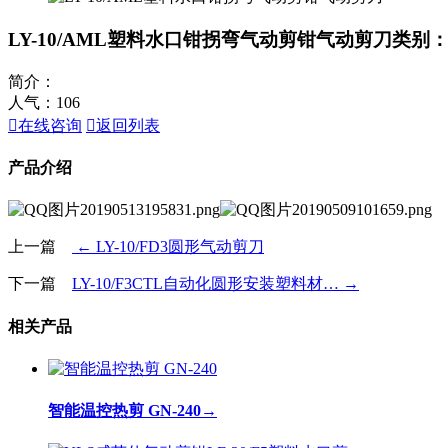
LY-10/AML塑料水口钳拐弯气动剪钳气动剪刀
类别：
简介：
人气：
106

在线咨询

返回列表
产品介绍
上一篇
← LY-10/FD3圆形气动剪刀
下一篇
LY-10/F3CTL自动化圆形安装塑料材… →
相关产品
智能温控热剪 GN-240
→