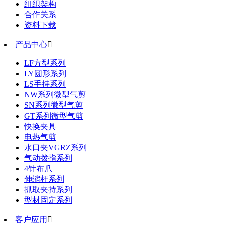
组织架构
合作关系
资料下载
产品中心

LF方型系列
LY圆形系列
LS手持系列
NW系列微型气剪
SN系列微型气剪
GT系列微型气剪
快换夹具
电热气剪
水口夹VGRZ系列
气动拨指系列
4针布爪
伸缩杆系列
抓取夹持系列
型材固定系列
客户应用
