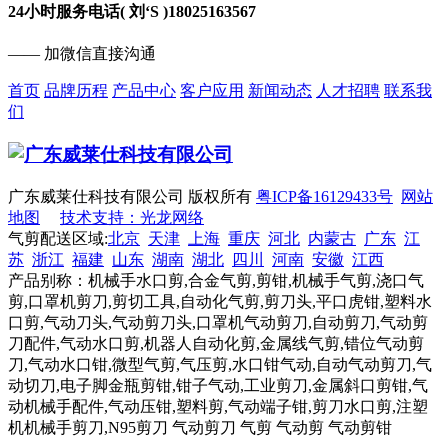
24小时服务电话( 刘‘S )
18025163567
—— 加微信直接沟通
首页
品牌历程
产品中心
客户应用
新闻动态
人才招聘
联系我
们
广东威莱仕科技有限公司 版权所有
粤ICP备16129433号
网站
地图
技术支持：光龙网络
气剪配送区域:
北京
天津
上海
重庆
河北
内蒙古
广东
江
苏
浙江
福建
山东
湖南
湖北
四川
河南
安徽
江西
产品别称：机械手水口剪,合金气剪,剪钳,机械手气剪,浇口气
剪,口罩机剪刀,剪切工具,自动化气剪,剪刀头,平口虎钳,塑料水
口剪,气动刀头,气动剪刀头,口罩机气动剪刀,自动剪刀,气动剪
刀配件,气动水口剪,机器人自动化剪,金属线气剪,错位气动剪
刀,气动水口钳,微型气剪,气压剪,水口钳气动,自动气动剪刀,气
动切刀,电子脚金瓶剪钳,钳子气动,工业剪刀,金属斜口剪钳,气
动机械手配件,气动压钳,塑料剪,气动端子钳,剪刀水口剪,注塑
机机械手剪刀,N95剪刀 气动剪刀 气剪 气动剪 气动剪钳