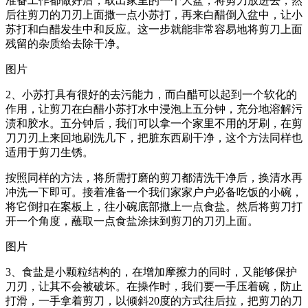
准备工作都做好后，取出家里的一个大盆，将剪刀放进去，然
后往剪刀的刀刃上面撒一点小苏打，再来白醋倒入盆中，让小
苏打和白醋发生中和反应。这一步就能非常容易地将剪刀上面
残留的杂质给去除干净。
图片
2、小苏打具有很好的去污能力，而白醋可以起到一个软化的
作用，让剪刀在白醋小苏打水中浸泡上五分钟，充分地溶解污
渍和胶水。五分钟后，我们可以拿一个家里不用的牙刷，在剪
刀刀刃上来回地刷洗几下，把脏东西刷干净，这个方法同样也
适用于剪刀生锈。
按照同样的方法，将所需打磨的剪刀都清洗干净后，换清水再
冲洗一下即可。接着准备一个我们家家户户必备吃饭的小碗，
将它倒扣在案板上，往小碗底部撒上一点食盐。然后将剪刀打
开一个角度，蘸取一点食盐涂抹到剪刀的刀刃上面。
图片
3、食盐是小颗粒结构的，在增加摩擦力的同时，又能够保护
刀刃，让其不会被破坏。在操作时，我们要一手压着碗，防止
打滑，一手拿着剪刀，以倾斜20度的方式往后拉，把剪刀的刀