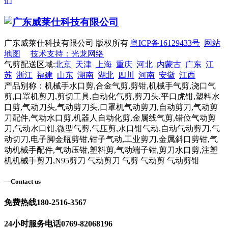
们
广东威莱仕科技有限公司 版权所有
粤ICP备16129433号
网站
地图
技术支持：光龙网络
气剪配送区域:
北京
天津
上海
重庆
河北
内蒙古
广东
江
苏
浙江
福建
山东
湖南
湖北
四川
河南
安徽
江西
产品别称：机械手水口剪,合金气剪,剪钳,机械手气剪,浇口气
剪,口罩机剪刀,剪切工具,自动化气剪,剪刀头,平口虎钳,塑料水
口剪,气动刀头,气动剪刀头,口罩机气动剪刀,自动剪刀,气动剪
刀配件,气动水口剪,机器人自动化剪,金属线气剪,错位气动剪
刀,气动水口钳,微型气剪,气压剪,水口钳气动,自动气动剪刀,气
动切刀,电子脚金瓶剪钳,钳子气动,工业剪刀,金属斜口剪钳,气
动机械手配件,气动压钳,塑料剪,气动端子钳,剪刀水口剪,注塑
机机械手剪刀,N95剪刀 气动剪刀 气剪 气动剪 气动剪钳
—
Contact us
免费热线
180-2516-3567
24小时服务电话
0769-82068196