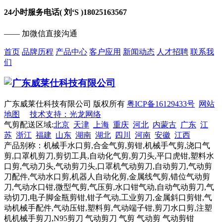
24小时服务电话( 刘‘S )
18025163567
—— 加微信直接沟通
首页
品牌历程
产品中心
客户应用
新闻动态
人才招聘
联系我
们
广东威莱仕科技有限公司 版权所有
粤ICP备16129433号
网站
地图
技术支持：光龙网络
气剪配送区域:
北京
天津
上海
重庆
河北
内蒙古
广东
江
苏
浙江
福建
山东
湖南
湖北
四川
河南
安徽
江西
产品别称：机械手水口剪,合金气剪,剪钳,机械手气剪,浇口气
剪,口罩机剪刀,剪切工具,自动化气剪,剪刀头,平口虎钳,塑料水
口剪,气动刀头,气动剪刀头,口罩机气动剪刀,自动剪刀,气动剪
刀配件,气动水口剪,机器人自动化剪,金属线气剪,错位气动剪
刀,气动水口钳,微型气剪,气压剪,水口钳气动,自动气动剪刀,气
动切刀,电子脚金瓶剪钳,钳子气动,工业剪刀,金属斜口剪钳,气
动机械手配件,气动压钳,塑料剪,气动端子钳,剪刀水口剪,注塑
机机械手剪刀,N95剪刀 气动剪刀 气剪 气动剪 气动剪钳