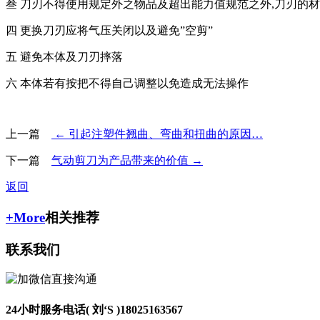
叁 刀刃不得使用规定外之物品及超出能力值规范之外,刀刃的材质
四 更换刀刃应将气压关闭以及避免”空剪”
五 避免本体及刀刃摔落
六 本体若有按把不得自己调整以免造成无法操作
上一篇
← 引起注塑件翘曲、弯曲和扭曲的原因…
下一篇
气动剪刀为产品带来的价值 →
返回
+More
相关推荐
联系我们
24小时服务电话( 刘‘S )
18025163567