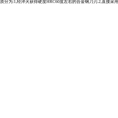
分为:1,经淬火获得硬度HRC60度左右的合金钢刀刃.2,直接采