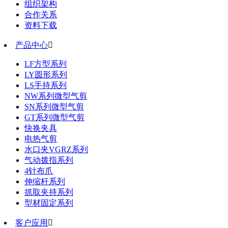
组织架构
合作关系
资料下载
产品中心

LF方型系列
LY圆形系列
LS手持系列
NW系列微型气剪
SN系列微型气剪
GT系列微型气剪
快换夹具
电热气剪
水口夹VGRZ系列
气动拨指系列
4针布爪
伸缩杆系列
抓取夹持系列
型材固定系列
客户应用
