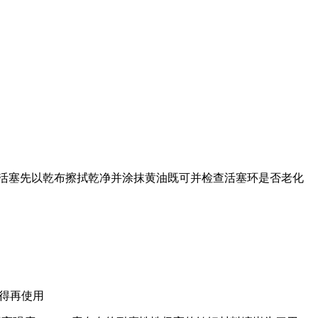
活塞先以乾布擦拭乾净并涂抹黄油既可并检查活塞环是否老化
不得再使用