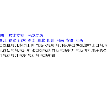
地图
技术支持：光龙网络
浙江
福建
山东
湖南
湖北
四川
河南
安徽
江西
口罩机剪刀,剪切工具,自动化气剪,剪刀头,平口虎钳,塑料水口剪,
,微型气剪,气压剪,水口钳气动,自动气动剪刀,气动切刀,电子脚金
刀 气动剪刀 气剪 气动剪 气动剪钳