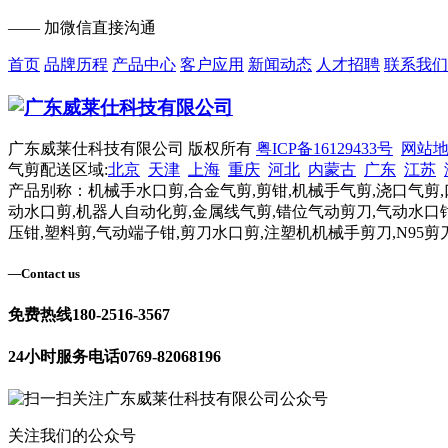
—— 加微信直接沟通
首页
品牌历程
产品中心
客户应用
新闻动态
人才招聘
联系我们
广东威莱仕科技有限公司 版权所有
粤ICP备16129433号
网站
气剪配送区域:
北京
天津
上海
重庆
河北
内蒙古
广东
江苏
产品别称：机械手水口剪,合金气剪,剪钳,机械手气剪,浇口气剪,
动水口剪,机器人自动化剪,金属线气剪,错位气动剪刀,气动水口钳
压钳,塑料剪,气动端子钳,剪刀水口剪,注塑机机械手剪刀,N95剪
—
Contact us
免费热线
180-2516-3567
24小时服务电话
0769-82068196
关注我们的公众号