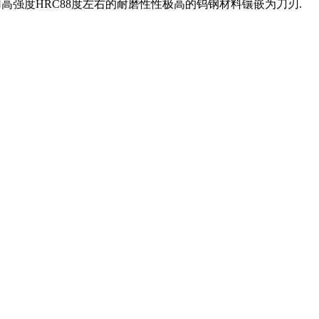
用高强度HRC88度左右的耐磨性性极高的钨钢材料镶嵌为刀刃.